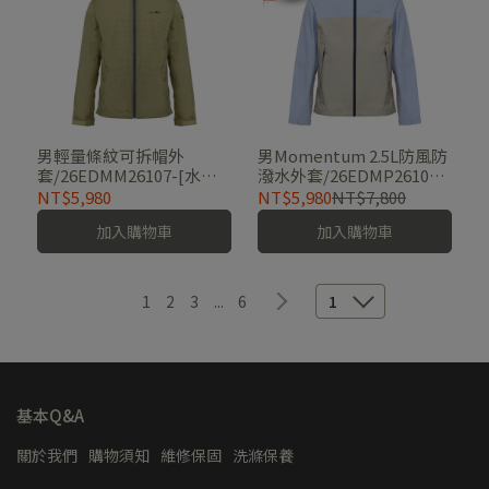
男輕量條紋可拆帽外
男Momentum 2.5L防風防
套/26EDMM26107-[水
潑水外套/26EDMP26101-
藍、橄欖綠]
[卡其、水藍、碳藍]
NT$5,980
NT$5,980
NT$7,800
加入購物車
加入購物車
1
2
3
...
6
1
基本Q&A
關於我們
購物須知
維修保固
洗滌保養