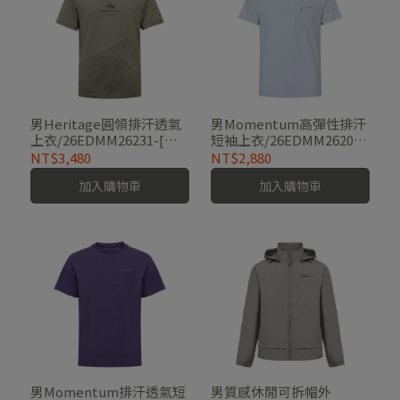
男Heritage圓領排汗透氣
男Momentum高彈性排汗
上衣/26EDMM26231-[卡
短袖上衣/26EDMM26203-
其綠]
[萊姆綠、淺藍、深藍]
NT$3,480
NT$2,880
加入購物車
加入購物車
男Momentum排汗透氣短
男質感休閒可拆帽外