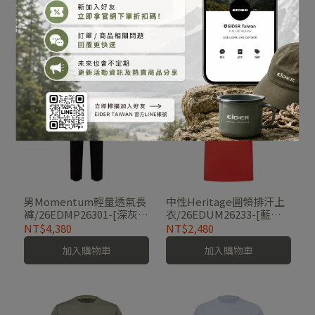
褲/26EDMM26331-[卡其
褲/26EDMM26307-[海軍
綠、經典黑]
藍、經典黑]
NT$4,580
NT$2,580
加入購物車
加入購物車
男Momentum輕量透氣長
中性Heritage圓領排汗上
褲/26EDMP26301-[深灰、
衣/26EDUM26233-[藍、
經典黑]
橘、白]
NT$4,380
NT$2,480
加入購物車
加入購物車