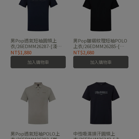
男Pop透氣短袖圓領上
男Pop皺褶紋理短袖POLO
衣/26EDMM26287-[淺
上衣/26EDMM26285-[經
灰、深藍、軍綠]
典黑、碳黑藍]
NT$1,880
NT$2,680
加入購物車
加入購物車
男Pop透氣短袖POLO上
中性吸濕排汗圓領上