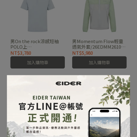
男On the rock涼感短袖
男Momentum Flow輕量
POLO上
透氣外套/26EDMM26103-
衣/26EDMM26221-[淡
[灰綠、天空藍、經典黑]
NT$3,780
NT$5,980
藍、藏青、磚橘、黑]
加入購物車
加入購物車
男Heritage登山長
男Momentum輕量透氣短