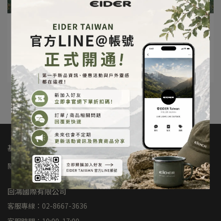
ulohas@uranus.tw | 2026-05-29
Adventure Lives Within
閱讀更多 ->
基本Q&A
關於我們
購物須知
維修保固
洗滌保養
回鴻國際有限公司
客服專線：02-8667-3636