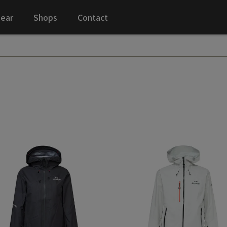
ear
Shops
Contact