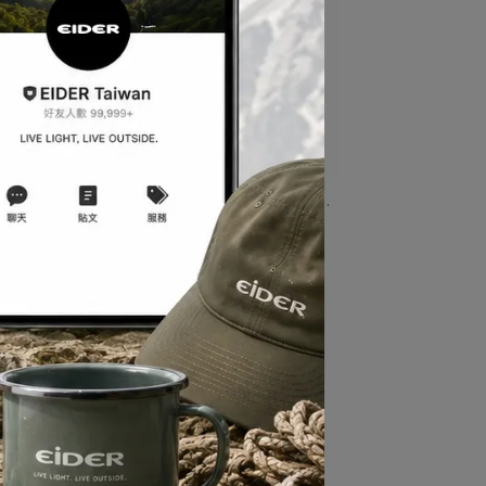
-[可
女彈性短袖圓領上
衣/25EDWM25287-[灰綠、灰粉、經
典黑]
NT$1,980