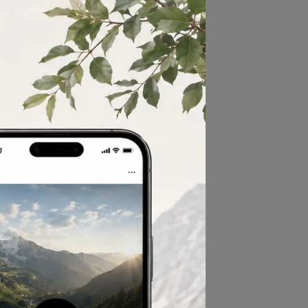
女HERITAGE快乾短袖上
經典黑]
衣/25EDWM25231-[淺灰]
NT$3,080