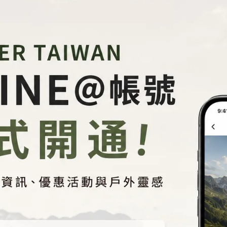
長版外套/25EDWM25164-[奶
男HERITAGE快乾短袖上
、薄荷綠]
衣/25EDMM25231-[萊姆綠、
,900
NT$3,080