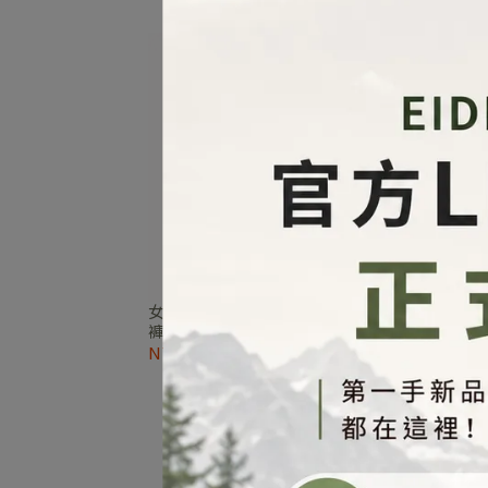
女WIND DRY 輕量休閒短
女輕量
褲/25EDWM25308-[卡其綠、碳黑]
茶棕
NT$3,480
NT$6