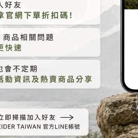
性短袖圓領上
女戶外休閒短褲/25EDWM25366
5EDWM25289-[象牙白、米駝]
可棕、芒果黃、碳黑]
,980
NT$3,480