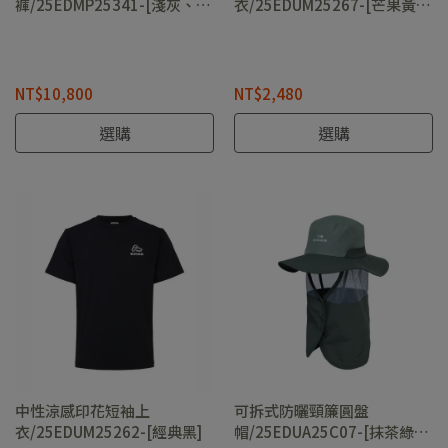
褲/25EDMP25341-[淺灰、經
衣/25EDUM25267-[芒果黃、
典黑]
奶油白]
NT$10,800
NT$2,480
選購
選購
中性涼感印花短袖上
可拆式防曬頸簾圓盤
衣/25EDUM25262-[經典黑]
帽/25EDUA25C07-[抹茶綠