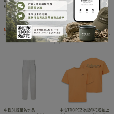
中性3L輕量防水單片
中性3L輕量防水外
裙/25EDUP25341-[淺灰]
套/25EDMP25141-[萊姆綠、
淺灰]
NT$6,980
NT$13,800
選購
選購
中性3L輕量防水長
中性TROPEZ涼感印花短袖上