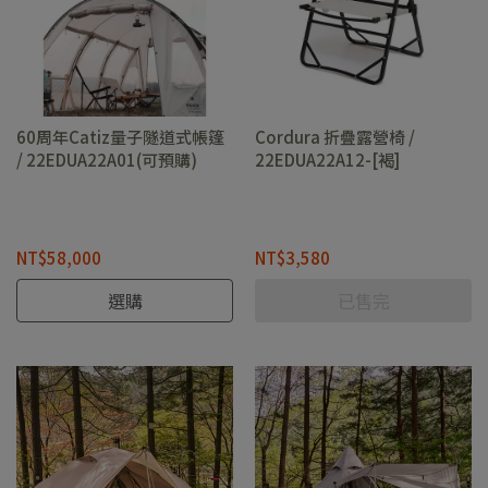
60周年Catiz量子隧道式帳篷
Cordura 折疊露營椅 /
/ 22EDUA22A01(可預購)
22EDUA22A12-[褐]
NT$58,000
NT$3,580
選購
已售完