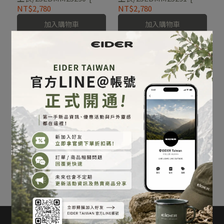
牙白、經典黑]
綠、象牙白]
NT$2,780
NT$2,780
加入購物車
加入購物車
男RAYVOLT聯名款短袖襯
衫/25EDMM25490-[霧
灰、炭灰]
NT$4,980
加入購物車