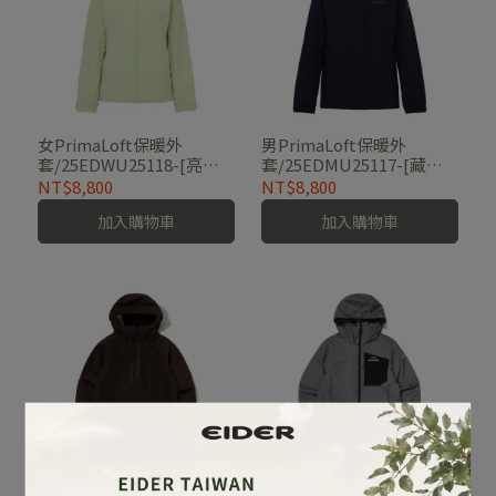
女PrimaLoft保暖外
男PrimaLoft保暖外
套/25EDWU25118-[亮黃
套/25EDMU25117-[藏
綠、海軍藍]
青、深藍]
NT$8,800
NT$8,800
加入購物車
加入購物車
中性3in1防水刷毛保暖外
男POLARTEC保暖連帽外