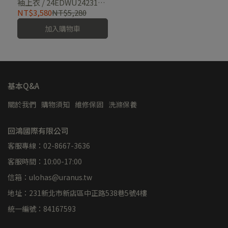
袖上衣 / 24EDWU24231-
[經典黑XL]
NT$3,580
NT$5,280
加入購物車
基本Q&A
關於我們
購物須知
維修保固
洗滌保養
回鴻國際有限公司
客服專線：02-8667-3636
客服時間：10:00-17:00
信箱：ulohas@uranus.tw
地址：231新北市新店區中正路538巷5號4樓
統一編號：84167593