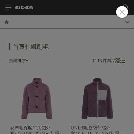
首頁化纖刷毛
預設排序
共 13 件商品
女羊毛保暖牛角釦外
UNI刷毛立領保暖外
套/25EDWU25156-[灰粉]
套/25EDUU25153-[灰粉、