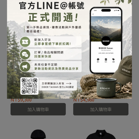
套 / 24EDUU24160-[灰、
套 / 24EDMU24131-[銘
棕、黑]
黃、鐵灰]
NT$12,000
NT$9,300
加入購物車
加入購物車
女POLARTEC保暖連帽外
男POLARTEC保暖長袖上
套 / 24EDWU24131-[銘
衣 / 24EDMU24232-[石頭
黃]
灰、經典黑]
NT$9,300
NT$4,980
加入購物車
加入購物車