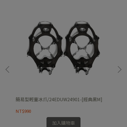
簡易型輕量冰爪/24EDUW24901-[經典黑M]
男排
NT$990
NT
加入購物車