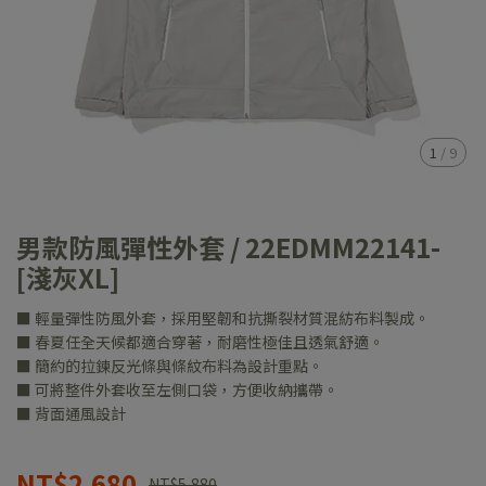
1
/
9
男款防風彈性外套 / 22EDMM22141-
[淺灰XL]
■ 輕量彈性防風外套，採用堅韌和抗撕裂材質混紡布料製成。
■ 春夏任全天候都適合穿著，耐磨性極佳且透氣舒適。
■ 簡約的拉鍊反光條與條紋布料為設計重點。
■ 可將整件外套收至左側口袋，方便收納攜帶。
■ 背面通風設計
NT$2,680
NT$5,880