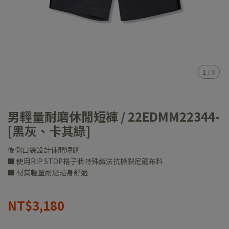
1
/
9
男輕量耐磨休閒短褲 / 22EDMM22344-
[黑灰、卡其綠]
後側口袋設計休閒短褲
■ 使用RIP STOP格子狀特殊織法抗撕裂尼龍布料
■ 材質輕量耐磨貼身舒適
NT$3,180