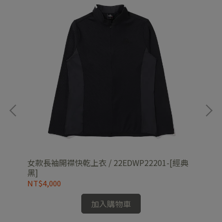
女款長袖開襟快乾上衣 / 22EDWP22201-[經典
男防
黑]
[零
NT$4,000
NT
加入購物車