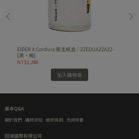
]
EIDER X Cordura 衛生紙盒 / 22EDUA22A22-
男防
[黑、褐]
[零
NT$1,280
NT
加入購物車
基本Q&A
關於我們
購物須知
維修保固
洗滌保養
回鴻國際有限公司