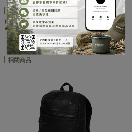
商品介紹
材質：88%棉8%聚酯纖維4%聚氨酯
產地：韓國
相關商品