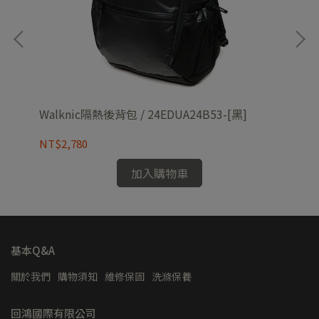
Walknic隔熱後背包 / 24EDUA24B53-[黑]
男 
NT$2,780
NT
加入購物車
基本Q&A
關於我們
購物須知
維修保固
洗滌保養
回鴻國際有限公司