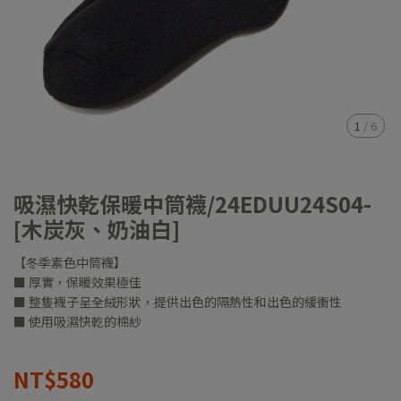
1
/
6
吸濕快乾保暖中筒襪/24EDUU24S04-
[木炭灰、奶油白]
【冬季素色中筒襪】
■ 厚實，保暖效果極佳
■ 整隻襪子呈全絨形狀，提供出色的隔熱性和出色的緩衝性
■ 使用吸濕快乾的棉紗
NT$580