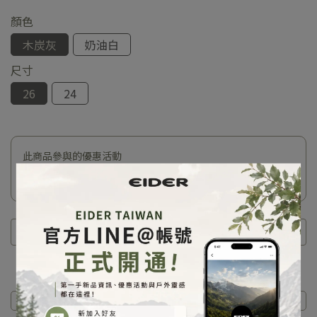
顏色
木炭灰
奶油白
尺寸
26
24
此商品參與的優惠活動
精選商品單件7折
商品介紹