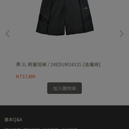
檬綠]
女速
男 3L 輕量短褲 / 24EDUM24321-[金屬綠]
NT
NT$7,800
加入購物車
基本Q&A