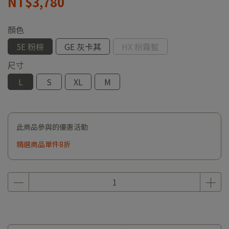
NT$3,780
顏色
5E 粉棕
GE 灰卡其
HX 粉霧藍
尺寸
L
S
XL
M
此商品參與的優惠活動
精選商品單件8折