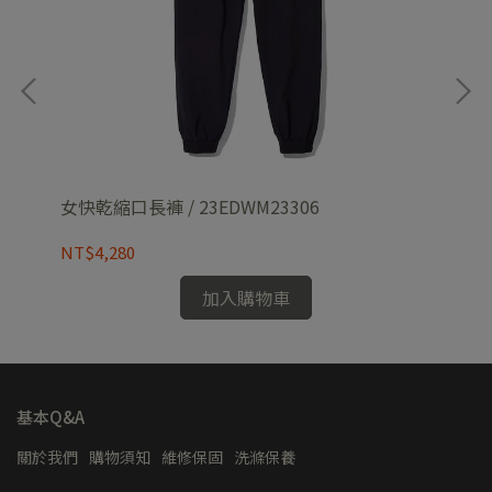
外套
女快乾縮口長褲 / 23EDWM23306
女G
/ 
NT$4,280
NT
加入購物車
基本Q&A
關於我們
購物須知
維修保固
洗滌保養