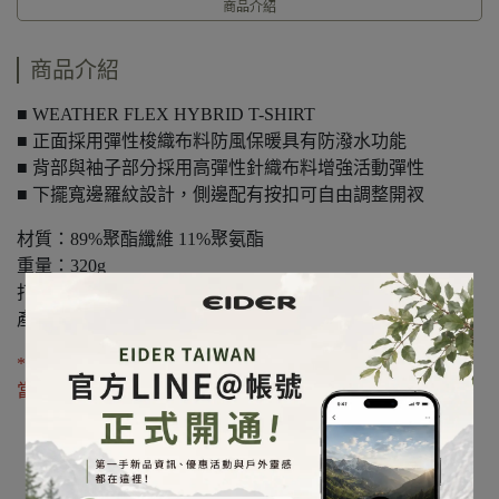
商品介紹
商品介紹
■ WEATHER FLEX HYBRID T-SHIRT
■ 正面採用彈性梭織布料防風保暖具有防潑水功能
■ 背部與袖子部分採用高彈性針織布料增強活動彈性
■ 下擺寬邊羅紋設計，側邊配有按扣可自由調整開衩
材質：89%聚酯纖維 11%聚氨酯
重量：320g
打包大小：30 x 36cm
產地：越南
*洗滌方式請參考「
衣物洗滌說明
」頁面，經判定為洗滌不
當則不在保固範圍內，請多加注意。