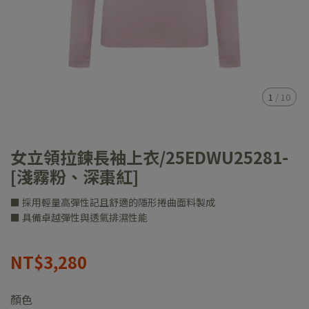
1
/
10
女立領拉鍊長袖上衣/25EDWU25281-
[淺霧粉、深棗紅]
■ 採用輕量高彈性記且舒適的隱形捲曲面料製成
■ 具備卓越彈性與透氣排濕性能
NT$3,280
顏色