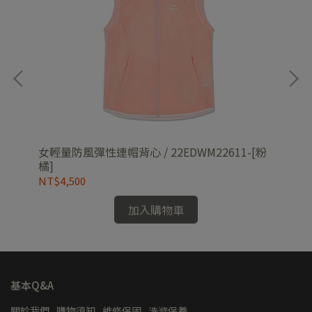
女輕量防風彈性連帽背心 / 22EDWM22611-[粉
女排
橘]
NT$4,500
NT
加入購物車
基本Q&A
關於我們
購物須知
維修保固
洗滌保養