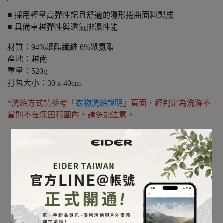
■ 採用輕量高彈性記且舒適的隱形捲曲面料製成
■ 具備卓越彈性與透氣排濕性能
材質：94%聚酯纖維 6%聚氨酯
產地：越南
重量：520g
打包大小：30 x 40cm
*洗滌方式請參考「
衣物洗滌說明
」頁面，經判定為洗滌不
當則不在保固範圍內，請多加注意。