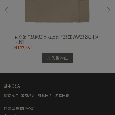
混色
女立領抓絨保暖長袖上衣 / 23EDWW23201-[深
女款
卡其]
黑]
NT$2,580
NT
加入購物車
基本Q&A
關於我們
購物須知
維修保固
洗滌保養
回鴻國際有限公司