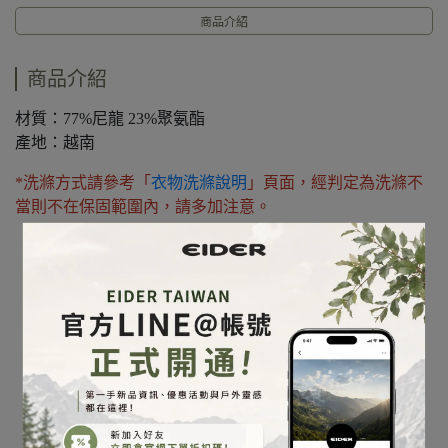
商品介紹
商品介紹
材質：77%尼龍 23%聚氨酯
產地：越南
*洗滌方式請參考「
衣物洗滌說明
」頁面，經判定為洗滌不
當則不在保固範圍內，請多加注意。