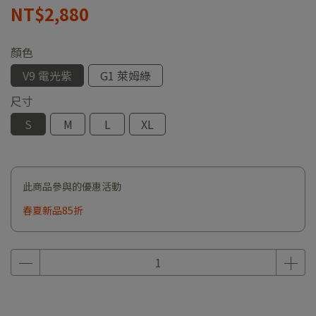
NT$2,880
顏色
V9 電光紫
G1 萊姆綠
尺寸
S
M
L
XL
此商品參與的優惠活動
春夏新品85折