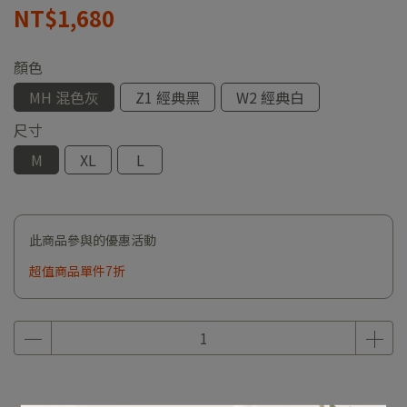
NT$1,680
顏色
MH 混色灰
Z1 經典黑
W2 經典白
尺寸
M
XL
L
此商品參與的優惠活動
超值商品單件7折