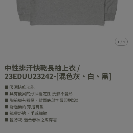
1
/
9
中性排汗快乾長袖上衣 /
23EDUU23242-[混色灰、白、黑]
■ 吸濕快乾功能
■ 具有優異的形狀穩定性 洗滌不變形
■ 胸前織有徽標，背面底部字母印刷設計
■ 舒適簡約 穿搭有型
■ 親膚舒適，手感細緻
■ 輕薄款-適合春秋之際穿著