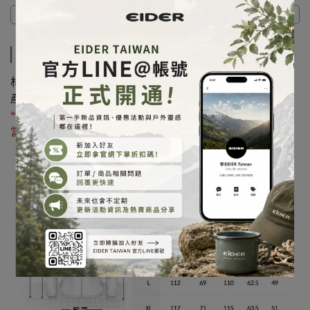
商品介紹
商品介紹
材質：棉 72% 聚酯纖維28%
產地：越南
*洗滌方式請參考「
衣物洗滌說明
」頁面，經判定為洗滌不
當則不在保固範圍內，請多加注意。