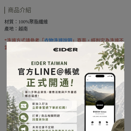
商品介紹
材質：100%聚脂纖維
產地：越南
*洗滌方式請參考「
衣物洗滌說明
」頁面，經判定為洗滌不
當則不在保固範圍內，請多加注意。