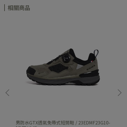
相關商品
男防水GTX透氣免帶式短筒鞋 / 23EDMF23G10-
男輕