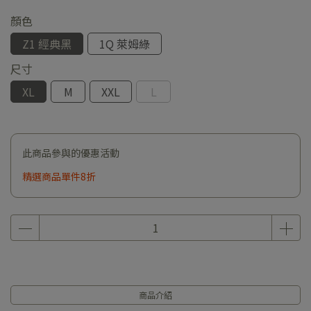
顏色
Z1 經典黑
1Q 萊姆綠
尺寸
XL
M
XXL
L
此商品參與的優惠活動
精選商品單件8折
商品介紹