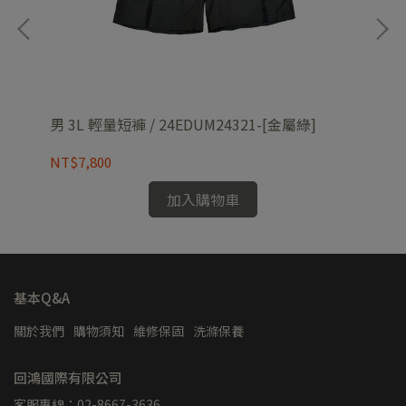
-
男保
男 3L 輕量短褲 / 24EDUM24321-[金屬綠]
NT
NT$7,800
加入購物車
基本Q&A
關於我們
購物須知
維修保固
洗滌保養
回鴻國際有限公司
客服專線：02-8667-3636