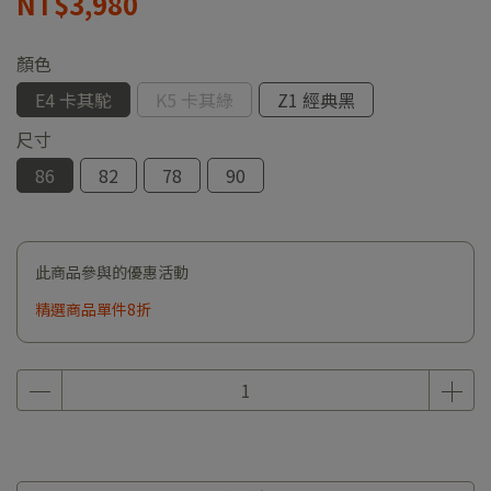
NT$3,980
顏色
E4 卡其駝
K5 卡其綠
Z1 經典黑
尺寸
86
82
78
90
此商品參與的優惠活動
精選商品單件8折