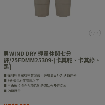
1
/
11
男WIND DRY 輕量休閒七分
褲/25EDMM25309-[卡其駝、卡其綠、
黑]
■ 採用輕量羅紋材質製成，適用夏日戶外活動穿著
■ 7分褲長約在膝蓋以下
■ 三角嵌片提升各種活動舒適貼合及靈活度
■ 內建腰帶