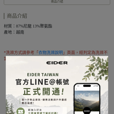
商品介紹
商品介紹
材質：87%尼龍 13%聚氨酯
產地：越南
*洗滌方式請參考「
衣物洗滌說明
」頁面，經判定為洗滌不
當則不在保固範圍內，請多加注意。